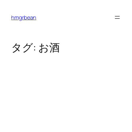
内
容
hmgrbean
を
ス
キ
ッ
タグ:
お酒
プ