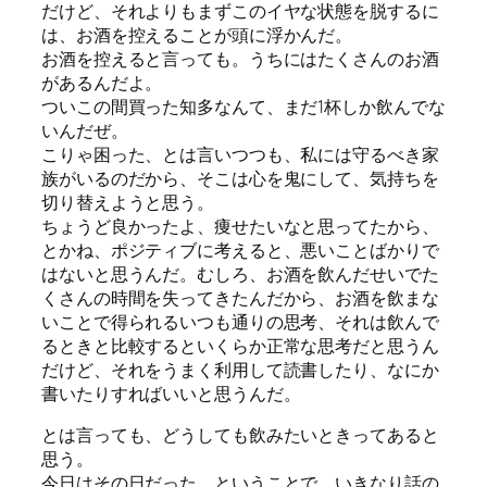
だけど、それよりもまずこのイヤな状態を脱するに
は、お酒を控えることが頭に浮かんだ。
お酒を控えると言っても。うちにはたくさんのお酒
があるんだよ。
ついこの間買った知多なんて、まだ1杯しか飲んでな
いんだぜ。
こりゃ困った、とは言いつつも、私には守るべき家
族がいるのだから、そこは心を鬼にして、気持ちを
切り替えようと思う。
ちょうど良かったよ、痩せたいなと思ってたから、
とかね、ポジティブに考えると、悪いことばかりで
はないと思うんだ。むしろ、お酒を飲んだせいでた
くさんの時間を失ってきたんだから、お酒を飲まな
いことで得られるいつも通りの思考、それは飲んで
るときと比較するといくらか正常な思考だと思うん
だけど、それをうまく利用して読書したり、なにか
書いたりすればいいと思うんだ。
とは言っても、どうしても飲みたいときってあると
思う。
今日はその日だった。ということで、いきなり話の