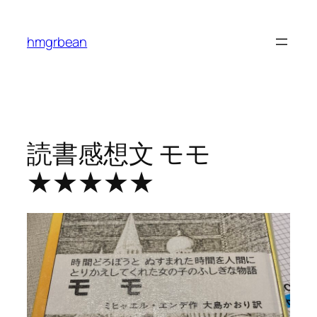
内
容
hmgrbean
を
ス
キ
ッ
プ
読書感想文 モモ
★★★★★