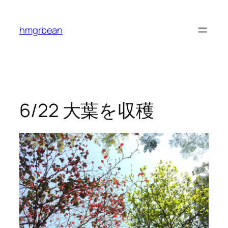
内
容
hmgrbean
を
ス
キ
ッ
プ
6/22 大葉を収穫