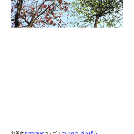
執筆者:
hmgrbean
カテゴリ:
つぶやき
, 
魂を綴る