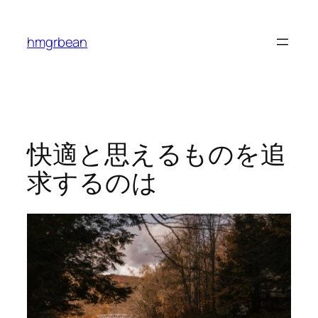
内
容
hmgrbean
を
ス
キ
ッ
プ
快適と思えるものを追
求するのは