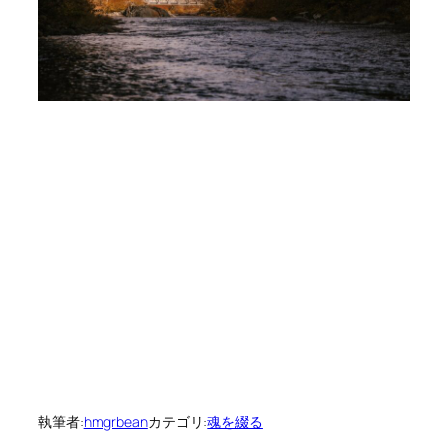
執筆者:
hmgrbean
カテゴリ:
魂を綴る