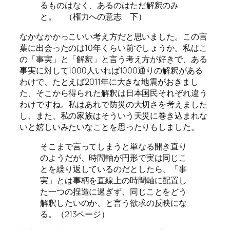
るものはなく、あるのはただ解釈のみ
と。 （権力への意志 下）
なかなかかっこいい考え方だと思いました。この言
葉に出会ったのは10年くらい前でしょうか。私はこ
の「事実」と「解釈」と言う考え方が好きで、ある
事実に対して1000人いれば1000通りの解釈がある
わけで、たとえば2011年に大きな地震がおきまし
た、そこから得られた解釈は日本国民それぞれ違う
わけですね。私はあれで防災の大切さを考えました
し、また、私の家族はそういう天災に巻き込まれな
いと嬉しいみたいなことを思ったりもしました。
そこまで言ってしまうと単なる開き直り
のようだが、時間軸が円形で実は同じこ
とを繰り返しているのだとしたら、「事
実」とは事柄を直線上の時間軸に配置し
た一つの捏造に過ぎず、同じことをどう
解釈したいのか、と言う欲求の反映にな
る。（213ページ）