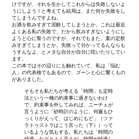
けですが、それを生かしてこれからは失敗しないよ
うにしよう！と考えても結局は、また何か失敗をし
てしまうんですよね。
お酒を飲みすぎて泥酔してしまうとか。これは最近
よくある私の失敗で、だから飲みすぎないようにし
ようと心に誓うのですが、それでもまた、案の定飲
みすぎてしまうとか。失敗って分かってるんならも
うすんなよ、とメタな自分が自分に呟いたりしてい
ます。
この本ではその辺りにも触れていて、私は「悩む
人」の代表格でもあるので、ズーンと心に響くもの
がありました。
そもそも私たちが考える「時間」も定時
法という一種の約束事に過ぎないわけ
で、約束事を外してみれば、ニーチェが
言うように「砂時計のように、何遍もひ
っくりがえって、はじめにもど」（ツァ
ラトゥストラはこう言った（下））って
いるような気もする。私たちは「時間の
経過」などとよく言うが、時間が経過し