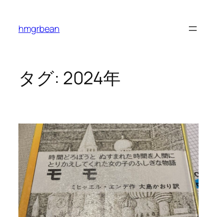
内
容
hmgrbean
を
ス
キ
ッ
タグ:
2024年
プ