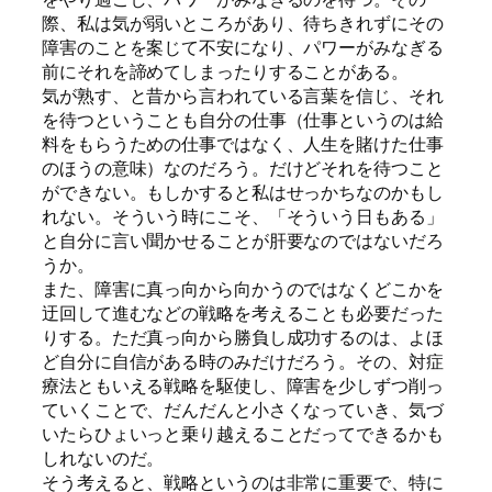
際、私は気が弱いところがあり、待ちきれずにその
障害のことを案じて不安になり、パワーがみなぎる
前にそれを諦めてしまったりすることがある。
気が熟す、と昔から言われている言葉を信じ、それ
を待つということも自分の仕事（仕事というのは給
料をもらうための仕事ではなく、人生を賭けた仕事
のほうの意味）なのだろう。だけどそれを待つこと
ができない。もしかすると私はせっかちなのかもし
れない。そういう時にこそ、「そういう日もある」
と自分に言い聞かせることが肝要なのではないだろ
うか。
また、障害に真っ向から向かうのではなくどこかを
迂回して進むなどの戦略を考えることも必要だった
りする。ただ真っ向から勝負し成功するのは、よほ
ど自分に自信がある時のみだけだろう。その、対症
療法ともいえる戦略を駆使し、障害を少しずつ削っ
ていくことで、だんだんと小さくなっていき、気づ
いたらひょいっと乗り越えることだってできるかも
しれないのだ。
そう考えると、戦略というのは非常に重要で、特に