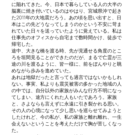
に陥れてきた。今、日本で暮らしている人の大半の
脳裏に焼き付いているのはやはり、宮城県沖で起き
た2011年の大地震だろう。あの頃を思い出すと、日
本はこの先どうなってしまうのかという不安に苛ま
れていた日々を送っていたように覚えている。私は
仕事先のオフィスから自宅まで数時間かけ、徒歩で
帰宅した。
途中、大きな橋を渡る時、先が見通せる角度のとこ
ろを垣間見ることができたのだが、まるで亡霊が三
途の川を渡るように、皆一様に、前をぼんやりと眺
めながら歩みを進めていた。
あれは地獄だったと言っても過言ではないかもしれ
ない。事実、私よりも震災被害の多かった地域の人
の中では、自分以外の家族がみんな行方不明になっ
てしまい、途方にくれた人もいたであろう。家族
と、さよならも言えずに永遠に引き裂かれる思い。
その人の心境になって少し思いを巡らせてみようと
したけれど、今の私が、私の家族と離れ離れ、一生
会えないということを考えただけで胸が苦しくなっ
た。