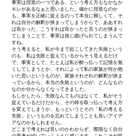
事実は捏造の一つである、という考え方もなかなか
キレがあるなぁと思いました。確かに捏造なのか
も。事実を正確に捉えるのって本当に難しくて、そ
れは自分の解釈が挟まってしまうからで、ああすれ
ば良かった、こうすれば良かったと言うのが挟まっ
てしまうことで、事実は捻じ曲げられてしまうんで
すね。
そう考えると、私が今まで起こしてきた失敗という
のも、私は失敗と捉えているからそう見えるだけ
で、事実として、たとえば私が酔っ払って記憶を無
くしてしまうとか、それによって私の家族が何か抱
いた思いというものが、家族それぞれの解釈が挟ま
っているから、本当の失敗というのが、どんなもの
なのか分からなくなってきました。
もしかしたら、失敗なんてものはなくて、私がそう
捉えているだけだから、その枠を取っ払って考え方
を変えてしまうか、もっというとその「私の考える
失敗」というものを忘れてしまうことも良いアイデ
アなのかもしれません。
どこまで考えれば良いのかわからず、際限なく自分
の思考が続いていくように感じます。これこそが哲