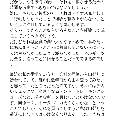
だから、やる後悔の後に、それを回復させるための
時間を考慮すべきなのではないでしょうか。
逆に、やらない後悔の方、それはマイナス点として
「行動しなかったことで経験が積み上がらない」と
いう点に注目しているような気がします。
そりゃ、できることならいろんなことを経験して成
長していくべきでしょう。
だけどそれは意識の高い人がやるべきで、私みたい
にあんまそういうところに着目していない人にとっ
てはやらなかったことで減らなかったエネルギーや
お金を、違うことに回せることだってできるのでし
ょう。
最近の私の事情でいうと、会社の同僚から山登りに
誘われていて、確かに数年前から山を登ってみたい
と思っていたところだったのですが、それにはデカ
いリュックや、小さくなるテント、トレッキングシ
ューズなど、様々なギアを買わないといけないので
す。同僚曰く、トータル10万円くらいかな、という
ことでしたが、それを買ってしまうと私は山登りを
趣味にしなくてはいけなくなります。また、うちは