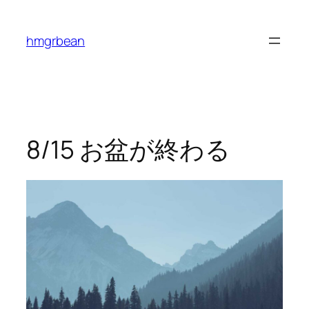
内
容
hmgrbean
を
ス
キ
ッ
プ
8/15 お盆が終わる