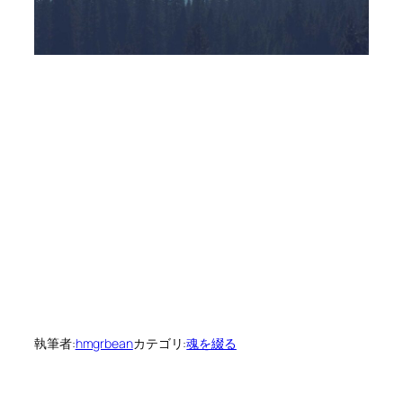
執筆者:
hmgrbean
カテゴリ:
魂を綴る