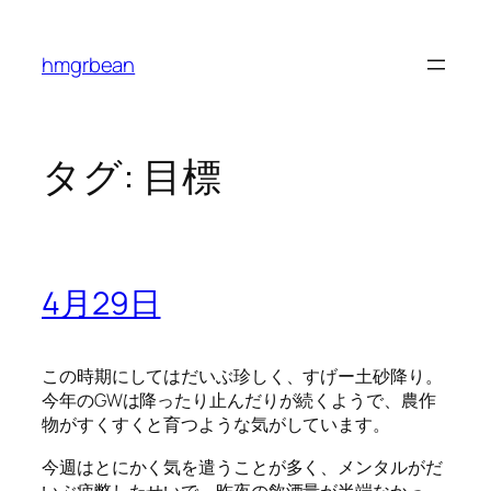
内
容
hmgrbean
を
ス
キ
ッ
タグ:
目標
プ
4月29日
この時期にしてはだいぶ珍しく、すげー土砂降り。
今年のGWは降ったり止んだりが続くようで、農作
物がすくすくと育つような気がしています。
今週はとにかく気を遣うことが多く、メンタルがだ
いぶ疲弊したせいで、昨夜の飲酒量が半端なかっ