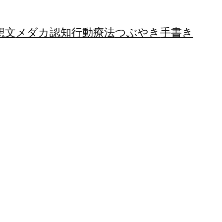
想文
メダカ
認知行動療法
つぶやき
手書き