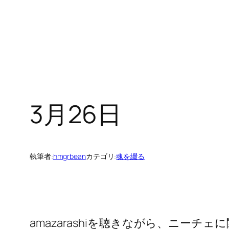
3月26日
執筆者:
hmgrbean
カテゴリ:
魂を綴る
amazarashiを聴きながら、ニ