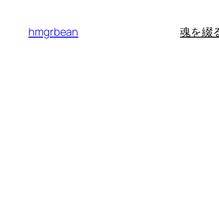
内
容
hmgrbean
魂を綴
を
ス
キ
ッ
プ