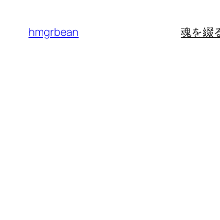
内
容
hmgrbean
魂を綴
を
ス
キ
ッ
プ