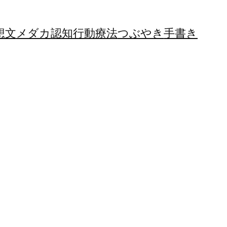
想文
メダカ
認知行動療法
つぶやき
手書き