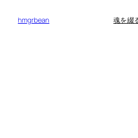
内
容
hmgrbean
魂を綴
を
ス
キ
ッ
プ