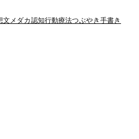
想文
メダカ
認知行動療法
つぶやき
手書き