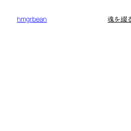
内
容
hmgrbean
魂を綴
を
ス
キ
ッ
プ