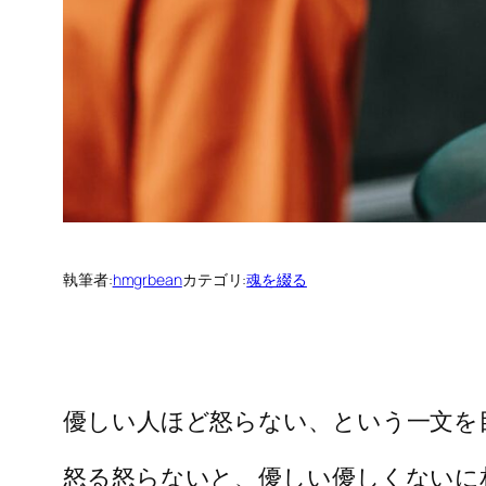
執筆者:
hmgrbean
カテゴリ:
魂を綴る
優しい人ほど怒らない、という一文を
怒る怒らないと、優しい優しくないに