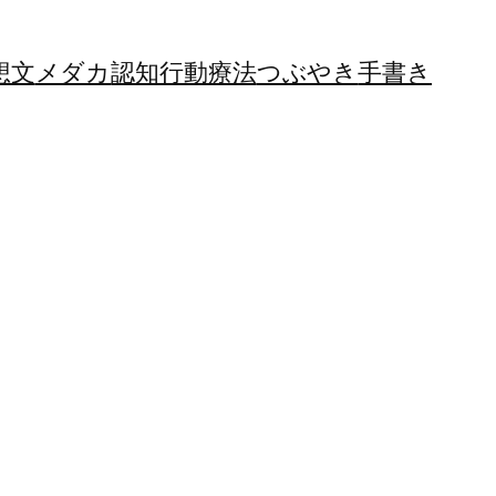
想文
メダカ
認知行動療法
つぶやき
手書き