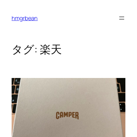
内
容
hmgrbean
を
ス
キ
ッ
タグ:
楽天
プ