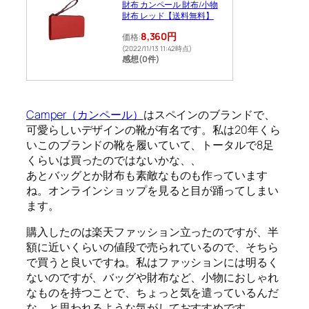
財布 カンペール 財布/小物
財布 レッド【送料無料】
8,360円
価格:
(2022/11/13 11:42時点)
感想(0件)
Camper（カンペール）
はスペインのブランドで、
可愛らしいデザインの靴が有名です。私は20年くら
いこのブランドの靴を履いていて、トータルで8足
くらいは買ったのではないかな、、
あとバッグとか財布も素敵なものも作っています
ね。オンラインショップを見ると目が踊ってしまい
ます。
購入したのは楽天ファッション立ったのですが、半
額に近いくらいの値段で売られているので、そちら
で買うと良いですね。私はファッションには明るく
ないのですが、バッグや財布など、小物におしゃれ
なものを持つことで、ちょっと気を遣っているんだ
な、と思われるような気がしておすすめです。