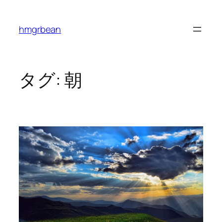
内
容
hmgrbean
を
ス
キ
ッ
タグ:
朝
プ