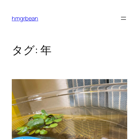
内
容
hmgrbean
を
ス
キ
ッ
タグ:
年
プ