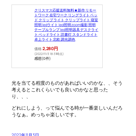
クリスマス応援送料無料★新作 リモー
トワーク 在宅ワーク リングライト ベッ
ド クリップ ライト クリップライト 寝室
照明 ledライト led照明 zoom撮影 照明
テーブルランプ led照明器具 デスクライ
ト ベッドライト 読書灯 スタンドライト
卓上ライト 北欧 調光調色
2,280円
価格:
(2022/11/3 18:31時点)
感想(0件)
光を当てる程度のものがあればいいのかな、、そう
考えるとこれくらいでも良いのかなと思った
り、、、
どれにしよう、って悩んでる時が一番楽しいんだろ
うなぁ。めっちゃ楽しいです。
2022年11月3日