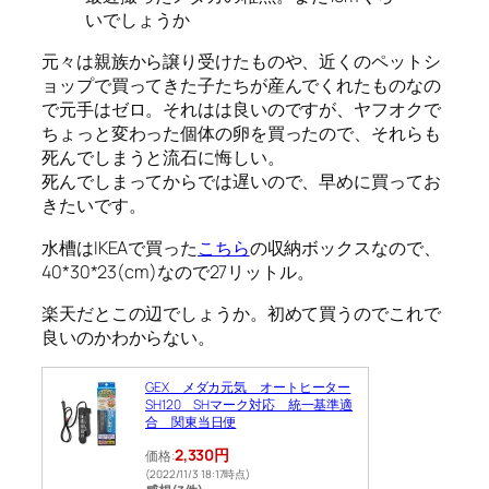
いでしょうか
元々は親族から譲り受けたものや、近くのペットシ
ョップで買ってきた子たちが産んでくれたものなの
で元手はゼロ。それはは良いのですが、ヤフオクで
ちょっと変わった個体の卵を買ったので、それらも
死んでしまうと流石に悔しい。
死んでしまってからでは遅いので、早めに買ってお
きたいです。
水槽はIKEAで買った
こちら
の収納ボックスなので、
40*30*23(cm)なので27リットル。
楽天だとこの辺でしょうか。初めて買うのでこれで
良いのかわからない。
GEX メダカ元気 オートヒーター
SH120 SHマーク対応 統一基準適
合 関東当日便
2,330円
価格:
(2022/11/3 18:17時点)