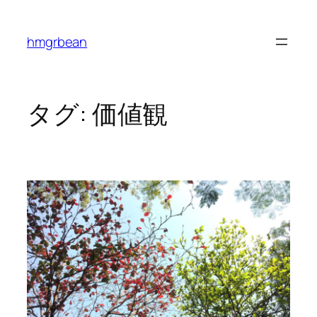
内
容
hmgrbean
を
ス
キ
ッ
タグ:
価値観
プ