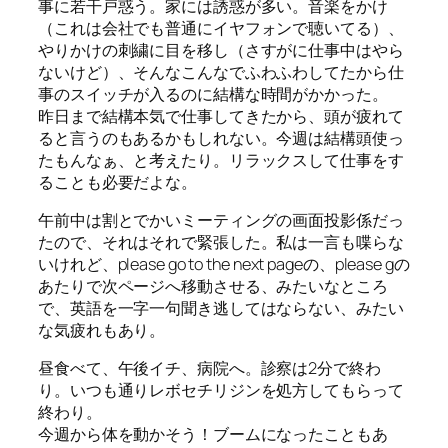
事に若干戸惑う。家には誘惑が多い。音楽をかけ
（これは会社でも普通にイヤフォンで聴いてる）、
やりかけの刺繍に目を移し（さすがに仕事中はやら
ないけど）、そんなこんなでふわふわしてたから仕
事のスイッチが入るのに結構な時間がかかった。
昨日まで結構本気で仕事してきたから、頭が疲れて
ると言うのもあるかもしれない。今週は結構頭使っ
たもんなぁ、と考えたり。リラックスして仕事をす
ることも必要だよな。
午前中は割とでかいミーティングの画面投影係だっ
たので、それはそれで緊張した。私は一言も喋らな
いけれど、please go to the next pageの、please gの
あたりで次ページへ移動させる、みたいなところ
で、英語を一字一句聞き逃してはならない、みたい
な気疲れもあり。
昼食べて、午後イチ、病院へ。診察は2分で終わ
り。いつも通りレボセチリジンを処方してもらって
終わり。
今週から体を動かそう！ブームになったこともあ