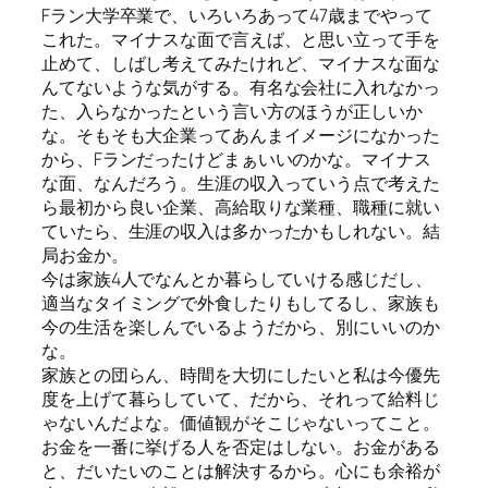
Fラン大学卒業で、いろいろあって47歳までやって
これた。マイナスな面で言えば、と思い立って手を
止めて、しばし考えてみたけれど、マイナスな面な
んてないような気がする。有名な会社に入れなかっ
た、入らなかったという言い方のほうが正しいか
な。そもそも大企業ってあんまイメージになかった
から、Fランだったけどまぁいいのかな。マイナス
な面、なんだろう。生涯の収入っていう点で考えた
ら最初から良い企業、高給取りな業種、職種に就い
ていたら、生涯の収入は多かったかもしれない。結
局お金か。
今は家族4人でなんとか暮らしていける感じだし、
適当なタイミングで外食したりもしてるし、家族も
今の生活を楽しんでいるようだから、別にいいのか
な。
家族との団らん、時間を大切にしたいと私は今優先
度を上げて暮らしていて、だから、それって給料じ
ゃないんだよな。価値観がそこじゃないってこと。
お金を一番に挙げる人を否定はしない。お金がある
と、だいたいのことは解決するから。心にも余裕が