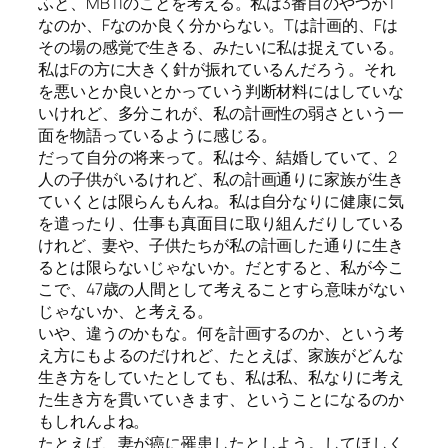
ふと、MBTIのことを考える。私は3番目のやつがT
なのか、Fなのか良く分からない。Tは計画的、Fは
その場の感覚で生きる、みたいに私は捉えている。
私はFの方に大きく針が振れているんだろう。それ
を悪いとか良いとかっていう判断材料にはしていな
いけれど、多分これが、私の計画性の弱さという一
面を物語っているように感じる。
だって自分の将来って。私は今、結婚していて、2
人の子供がいるけれど、私の計画通りに家族が生き
ていくとは限らんもんね。私は自分なりに健康に気
を遣ったり、仕事も真面目に取り組んだりしている
けれど、妻や、子供たちが私の計画した通りに生き
るとは限らないじゃないか。だとすると、私が今こ
こで、47歳の人間として考えることすら意味がない
じゃないか、と考える。
いや、違うのかもな。何を計画するのか、という考
え方にもよるのだけれど、たとえば、家族がどんな
生き方をしていたとしても、私は私、私なりに考え
た生き方を貫いていきます、ということになるのか
もしれんよね。
たとえば、妻が癌に罹患したとしよう。してほしく