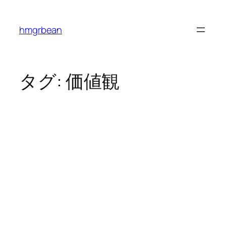
内
容
hmgrbean
を
ス
キ
ッ
タグ:
価値観
プ