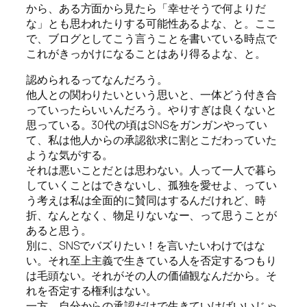
から、ある方面から見たら「幸せそうで何よりだ
な」とも思われたりする可能性あるよな、と。ここ
で、ブログとしてこう言うことを書いている時点で
これがきっかけになることはあり得るよな、と。
認められるってなんだろう。
他人との関わりたいという思いと、一体どう付き合
っていったらいいんだろう。やりすぎは良くないと
思っている。30代の頃はSNSをガンガンやってい
て、私は他人からの承認欲求に割とこだわっていた
ような気がする。
それは悪いことだとは思わない。人って一人で暮ら
していくことはできないし、孤独を愛せよ、ってい
う考えは私は全面的に賛同はするんだけれど、時
折、なんとなく、物足りないなー、って思うことが
あると思う。
別に、SNSでバズりたい！を言いたいわけではな
い。それ至上主義で生きている人を否定するつもり
は毛頭ない。それがその人の価値観なんだから。そ
れを否定する権利はない。
一方、自分からの承認だけで生きていけばいいじゃ