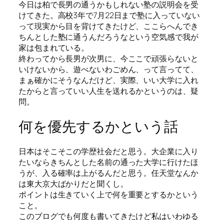
今日は柏で長男の通うかもしれない塾の説明会を受
けてきた。高校3年で7月22日まで塾に入っていない
って現実から目を背けてきたけど、ここらへんでき
ちんとした塾に通うんだろうなという空気感で我が
家は包まれている。
終わってから長男が次男に、今ここで頑張らないと
いけないから、遊べないわごめん、って言ってて、
まぁ確かにそうなんだけど、実際、いい大学に入れ
たからと言っていい人生を送れるかというのは、疑
問。
何を優先するかという話
日本はそこそこの学歴社会だと思う。大企業に入り
たいならきちんとした名前の通った大学に行けたほ
うが、入る確率は上がるんだと思う。任天堂なんか
は東大京大ばかりだと聞くし。
ポイントは生きていく上で何を重要とするかという
こと。
このブログでも何度も書いてきたけど私はいわゆる