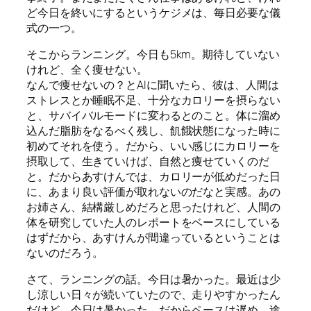
ど今日を終いにするというケジメは、毎日必要な儀
式の一つ。
そこからランニング。今日も5km。期待していない
けれど、全く痩せない。
なんで痩せないの？とAIに聞いたら、彼は、人間は
ストレスとか睡眠不足、十分なカロリーを摂らない
と、サバイバルモードに変わるとのこと。体に溜め
込んだ脂肪をなるべく残し、飢餓状態になった時に
初めてそれを使う。だから、いい感じにカロリーを
摂取して、生きていけば、自然と痩せていくのだ
と。だからあすけんでは、カロリーが低めだった日
に、あまり良い評価が取れないのだなと実感。あの
お姉さん、結構厳しめだろと思ったけれど、人間の
体を研究していた人のレポートをベースにしている
はずだから、あすけんが間違っているということは
ないのだろう。
さて、ランニングの話。今日は暑かった。最近は少
し涼しい日々が続いていたので、走りやすかったん
だけど、今日は暑かった。だからペースは遅め。途