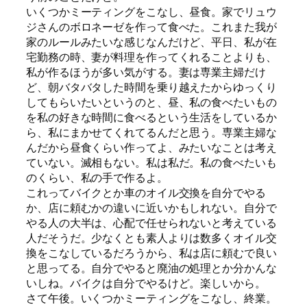
いくつかミーティングをこなし、昼食。家でリュウ
ジさんのボロネーゼを作って食べた。これまた我が
家のルールみたいな感じなんだけど、平日、私が在
宅勤務の時、妻が料理を作ってくれることよりも、
私が作るほうが多い気がする。妻は専業主婦だけ
ど、朝バタバタした時間を乗り越えたからゆっくり
してもらいたいというのと、昼、私の食べたいもの
を私の好きな時間に食べるという生活をしているか
ら、私にまかせてくれてるんだと思う。専業主婦な
んだから昼食くらい作ってよ、みたいなことは考え
ていない。滅相もない。私は私だ。私の食べたいも
のくらい、私の手で作るよ。
これってバイクとか車のオイル交換を自分でやる
か、店に頼むかの違いに近いかもしれない。自分で
やる人の大半は、心配で任せられないと考えている
人だそうだ。少なくとも素人よりは数多くオイル交
換をこなしているだろうから、私は店に頼むで良い
と思ってる。自分でやると廃油の処理とか分かんな
いしね。バイクは自分でやるけど。楽しいから。
さて午後。いくつかミーティングをこなし、終業。