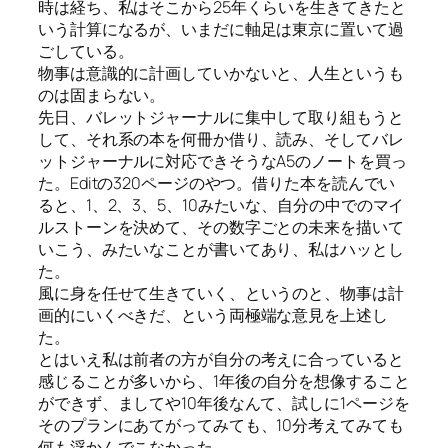
時は経ち、私はそこから25年くらいを生きてきたと
いう計算になるが、いまだに軸足は東京に置いて過
ごしている。
物事は意識的に計画していかないと、人生というも
のは固まらない。
先日、バレットジャーナルに集中して取り組もうと
して、それ系の本を何冊か借り、読み、そしてバレ
ットジャーナルに対応できそうなA5のノートを買っ
た。Editの320ページのやつ。借りた本を読んでい
ると、1、2、3、5、10みたいな、自分の中でのマイ
ルストーンを決めて、その数字ごとの未来を描いて
いこう、みたいなことが書いてあり、私はハッとし
た。
風に身を任せて生きていく、というのと、物事は計
画的にいくべきだ、という両極端な意見を上述し
た。
とはいえ私は前者の方が自分の考えに合っていると
感じることが多いから、1年後の自分を想像すること
ができず、ましてや10年後なんて、試しに1ページを
そのプランにあてがってみても、10分考えてみても
何も浮かんでこなかった。