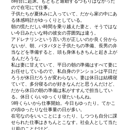
8時台に起床。もともと通勤するつもりはなかった
ので在宅にて仕事。
子供たちが夏休みに入っていて、だから家の中にあ
る体感時計がゆっくりとしている。
朝の慌ただしい時間を乗り越えた妻と、そうではな
い今日みたいな時の彼女の雰囲気は違う。
アドレナリンという言い方が正しいのか良く分から
ないが、朝、バタバタと子供たちの準備、長男の弁
当などを準備すると、頭も身体もきちんと起き上が
るんだろうな。
私は妻に甘えていて、平日の朝の準備はすべて妻に
お任せしているので、私自身のテンションは平日だ
ろうが休日だろうが変わらない。妻は休日は結構寝
ていて、多分寝るのが好きなんだと思うんだけど、
だから休日の朝の準備は私がすすんで担当してい
る。休日くらいゆっくり寝たいもんね。
9時くらいから仕事開始。今日もゆったり。てかこ
の頃ゆったりな仕事量の日が多い。
在宅なのをいいことにまったり、しつつも自分に課
せられた仕事はきちんとこなす。社会人として当た
り前のことだけど。