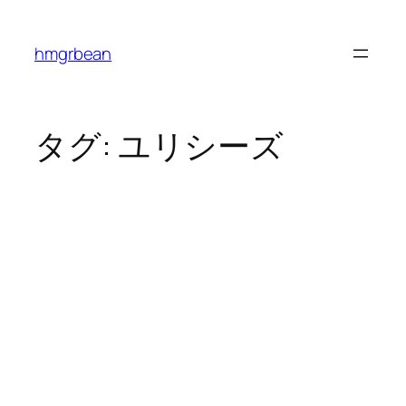
内
容
hmgrbean
を
ス
キ
ッ
タグ:
ユリシーズ
プ