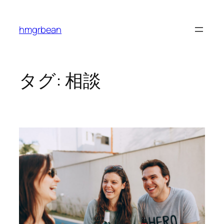
内
容
hmgrbean
を
ス
キ
ッ
タグ:
相談
プ