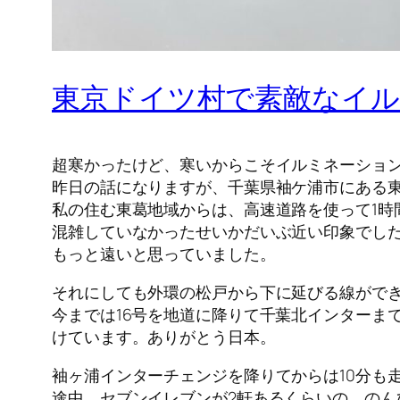
東京ドイツ村で素敵なイ
超寒かったけど、寒いからこそイルミネーショ
昨日の話になりますが、千葉県袖ケ浦市にある
私の住む東葛地域からは、高速道路を使って1時
混雑していなかったせいかだいぶ近い印象でし
もっと遠いと思っていました。
それにしても外環の松戸から下に延びる線がで
今までは16号を地道に降りて千葉北インターま
けています。ありがとう日本。
袖ヶ浦インターチェンジを降りてからは10分も
途中、セブンイレブンが2軒あるくらいの、の