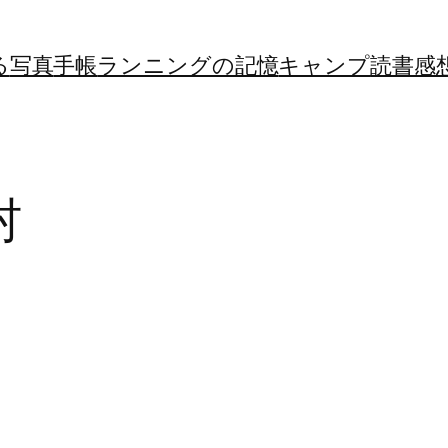
る
写真
手帳
ランニングの記憶
キャンプ
読書感
村