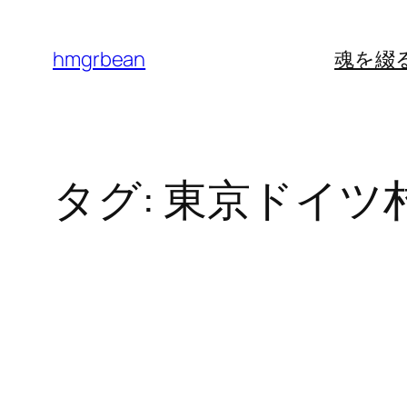
内
容
hmgrbean
魂を綴
を
ス
キ
ッ
タグ:
東京ドイツ
プ