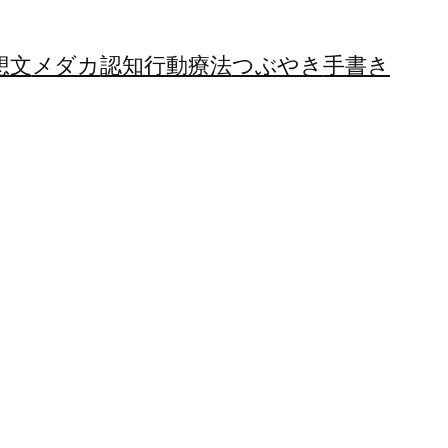
想文
メダカ
認知行動療法
つぶやき
手書き