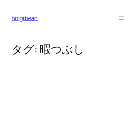
内
容
hmgrbean
を
ス
キ
ッ
タグ:
暇つぶし
プ