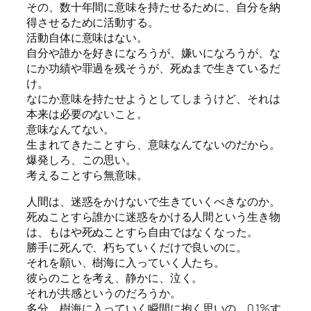
その、数十年間に意味を持たせるために、自分を納
得させるために活動する。
活動自体に意味はない。
自分や誰かを好きになろうが、嫌いになろうが、な
にか功績や罪過を残そうが、死ぬまで生きているだ
け。
なにか意味を持たせようとしてしまうけど、それは
本来は必要のないこと。
意味なんてない。
生まれてきたことすら、意味なんてないのだから。
爆発しろ、この思い。
考えることすら無意味。
人間は、迷惑をかけないで生きていくべきなのか。
死ぬことすら誰かに迷惑をかける人間という生き物
は、もはや死ぬことすら自由ではなくなった。
勝手に死んで、朽ちていくだけで良いのに。
それを願い、樹海に入っていく人たち。
彼らのことを考え、静かに、泣く。
それが共感というのだろうか。
多分、樹海に入っていく瞬間に抱く思いの、0.1%す