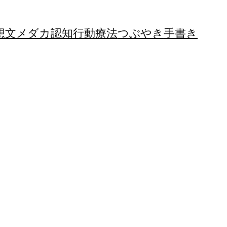
想文
メダカ
認知行動療法
つぶやき
手書き