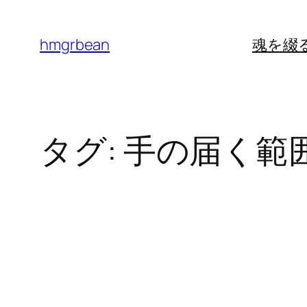
内
容
hmgrbean
魂を綴
を
ス
キ
ッ
タグ:
手の届く範
プ