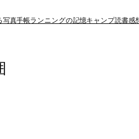
る
写真
手帳
ランニングの記憶
キャンプ
読書感
囲