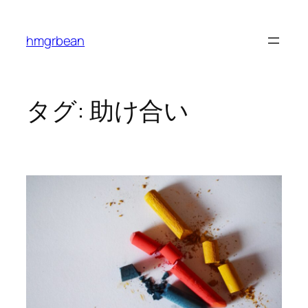
内
容
hmgrbean
を
ス
キ
ッ
タグ:
助け合い
プ