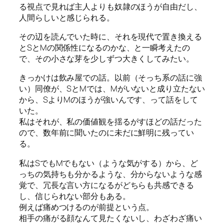
る視点で見れば主人よりも奴隷のほうが自由だし、
人間らしいと感じられる。
その辺を読んでいた時に、それを現代で置き換える
とSとMの関係性になるのかな、と一瞬考えたの
で、その小さな芽を少しずつ大きくしてみたい。
きっかけは飲み屋での話。以前（そっち系の話に強
い）同僚が、SとMでは、Mがいないと成り立たない
から、SよりMのほうが強いんです、って話をして
いた。
私はそれが、私の価値観を揺るがすほどの話だった
ので、数年前に聞いたのに未だに鮮明に残ってい
る。
私はSでもMでもない（ような気がする）から、ど
っちの気持ちも分かるような、分からないような感
覚で、冗長な言い方になるがどちらも共感できる
し、信じられない部分もある。
例えば痛めつけるのが前提という点。
相手の痛がる顔なんて見たくないし、わざわざ痛い