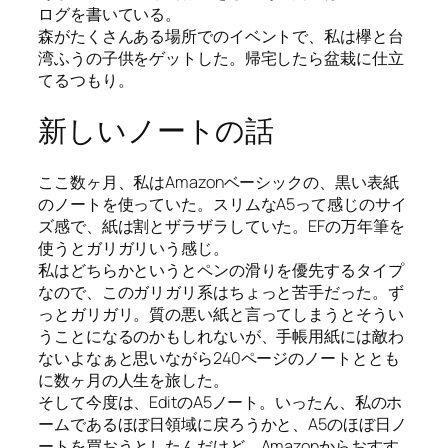
ログを書いている。
森がたくさんある場所でのイベントで、私は欅と台
湾ふうの子供をゲットした。帰宅したら盆栽に仕立
てるつもり。
新しいノートの話
ここ数ヶ月、私はAmazonベーシックの、黒い表紙
のノートを使っていた。スリムなA5って感じのサイ
ズ感で、紙は割とザラザラしていた。EFの万年筆を
使うとガリガリいう感じ。
私はどちらかというとペンの滑りを優先するタイプ
なので、このガリガリ系はちょっと苦手だった。ず
っとガリガリ。質の悪い紙と言ってしまうとそうい
うことになるのかもしれないが、手帳用紙には敵わ
ないよなぁと思いながら240ページのノートととも
に数ヶ月の人生を旅した。
そして今度は、EditのA5ノート。いったん、私のホ
ームであるほぼ日領域に戻ろうかと、A5のほぼ日ノ
ートを買おうとしたんだけど、Amazonからおすす