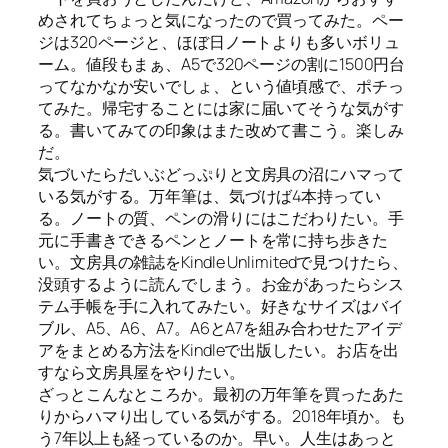
めされてちょっと気になったので買ってみた。ペー
ジは320ページと、ほぼ日ノートよりも多いボリュ
ーム。値段もまぁ、A5で320ページの割に1500円台
ってなかなか安いでしょ、という値頃感で、ポチっ
てみた。帰宅することには家に届いてそうな気がす
る。書いてみての印象はまた改めて書こう。楽しみ
だ。
気づいたらだいぶどっぷりと文房具の沼にハマって
いる気がする。万年筆は、気づけば4本持ってい
る。ノートの質、ペンの滑りにはこだわりたい。手
元に手書きできるペンとノートを常に持ち歩きた
い。文房具の雑誌をKindle Unlimitedで見つけたら、
没頭するように読んでしまう。お金があったらシス
テム手帳を手に入れてみたい。好きなサイズはバイ
ブル、A5、A6、A7。A6とA7を組み合わせたアイデ
アをまとめる方法をKindleで出版したい。お店を出
すなら文房具屋をやりたい。
ざっとこんなところか。最初の万年筆を買ったあた
りからハマり出している気がする。2018年頃か。も
う7年以上も経っているのか。早い。人生はあっと