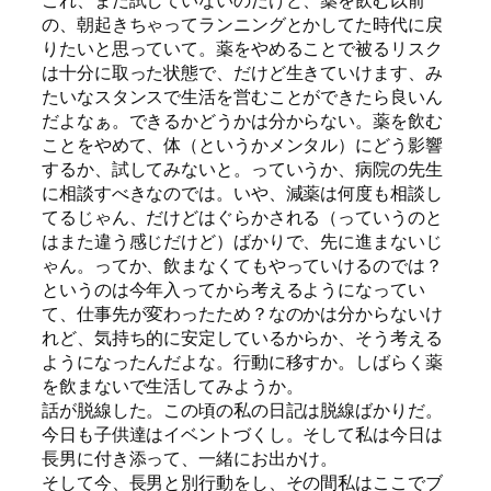
これ、まだ試していないのだけど、薬を飲む以前
の、朝起きちゃってランニングとかしてた時代に戻
りたいと思っていて。薬をやめることで被るリスク
は十分に取った状態で、だけど生きていけます、み
たいなスタンスで生活を営むことができたら良いん
だよなぁ。できるかどうかは分からない。薬を飲む
ことをやめて、体（というかメンタル）にどう影響
するか、試してみないと。っていうか、病院の先生
に相談すべきなのでは。いや、減薬は何度も相談し
てるじゃん、だけどはぐらかされる（っていうのと
はまた違う感じだけど）ばかりで、先に進まないじ
ゃん。ってか、飲まなくてもやっていけるのでは？
というのは今年入ってから考えるようになってい
て、仕事先が変わったため？なのかは分からないけ
れど、気持ち的に安定しているからか、そう考える
ようになったんだよな。行動に移すか。しばらく薬
を飲まないで生活してみようか。
話が脱線した。この頃の私の日記は脱線ばかりだ。
今日も子供達はイベントづくし。そして私は今日は
長男に付き添って、一緒にお出かけ。
そして今、長男と別行動をし、その間私はここでブ