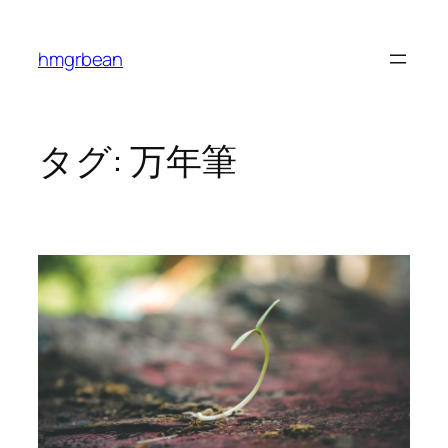
内
容
hmgrbean
を
ス
キ
ッ
タグ:
万年筆
プ