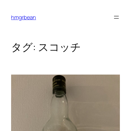
内
容
hmgrbean
を
ス
キ
ッ
タグ:
スコッチ
プ