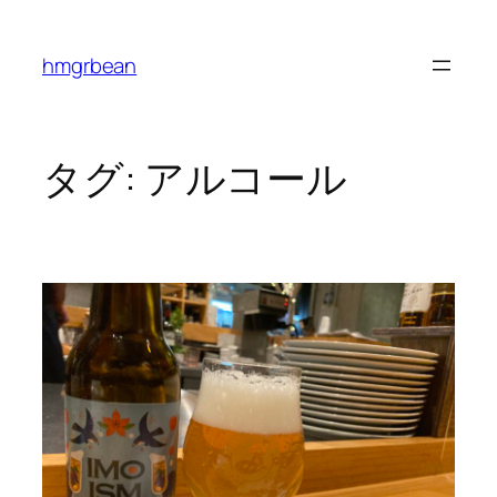
内
容
hmgrbean
を
ス
キ
ッ
タグ:
アルコール
プ