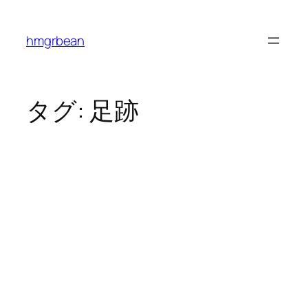
内
容
hmgrbean
を
ス
キ
ッ
タグ:
足跡
プ