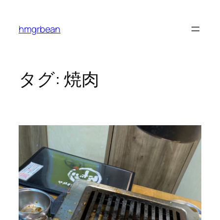
内
容
hmgrbean
を
ス
キ
ッ
タグ:
焼肉
プ