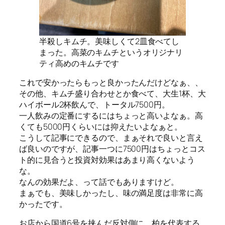
半殺しキムチ。美味しくて2皿食べてし
まった。高菜のキムチというオリジナリ
ティ高めのキムチです
これで安かったらもっと良かったんだけどなぁ、、
その他、キムチ盛り合わせとか食べて、大生1杯、大
ハイボール2杯飲んで、トータル7500円。
一人飲みの定番にするにはちょっと高いよなぁ。高
くても5000円くらいには抑えたいよなぁと。
こうして記事にできるので、まぁそれで良いと言え
ば良いのですが、記事一つに7500円はちょっとコス
ト的に見合うと投資対効果はあまり高くないよう
な。
なんの効果だよ、って話でもありますけど。
まぁでも、美味しかったし、味の満足度は非常に高
かったです。
お店から国道6号を挟んだ反対側に、柏を代表する