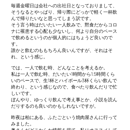
毎週金曜日は会社への出社日となっておりまして、
そうなるとやっぱり、帰り際にどっかで軽く一杯飲
んで帰りたいなと思ってしまう訳です。
そう言う時はだいたい一人飲みで、黙食だからコロ
ナに罹患する心配も少ないし、何より自分のペース
で飲めるというのが個人的にはちょうど良いので
す。
誰かと飲むのももちろん良いんですが、それはそ
れ、という感じ。
では、一人で飲む時、どんなことを考えるか。
私は一人で飲む時、だいたい1時間から1.5時間くら
いのペースで、生1杯とハイボール3杯くらい飲んで
終わり、という感じなので、食べたり飲んだりで忙
しいです。
ぼんやり、ゆっくり飲んで考え事とか、小説を読ん
だりするのも良いのかもしれないですが。
昨夜は柏にある、ふたごという焼肉屋さんに行って
みました。
奥さんがどこからか情報を得て、私にオススメして