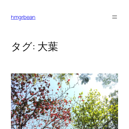
内
容
hmgrbean
を
ス
キ
ッ
タグ:
大葉
プ