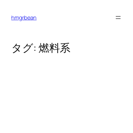
内
容
hmgrbean
を
ス
キ
ッ
タグ:
燃料系
プ