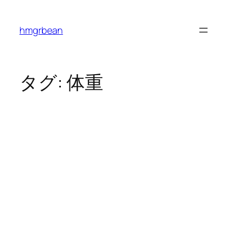
内
容
hmgrbean
を
ス
キ
ッ
タグ:
体重
プ