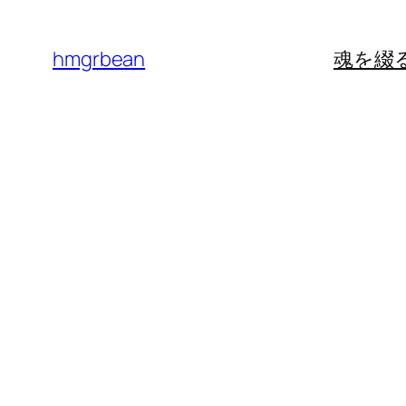
内
容
hmgrbean
魂を綴
を
ス
キ
ッ
プ