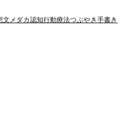
想文
メダカ
認知行動療法
つぶやき
手書き