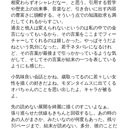
相変わらずオシャレだなー、と思う。引用する哲学
や歴史上の出来事、音楽など、引き合いに出す内容
の豊富さに脱帽する。そういう点での知識欲求も満
たしてくれるからすごい。
過去と他人は変えられないというのは私の中での金
言になってもいるから、その言葉をここまでフィー
チャーしてくれるのは嬉しかった。やっぱそうだよ
ねという気分になった。若干ネタバレになるけれ
ど、その言葉が最後まで引っかかっているような気
がして、そしてその言葉が結末の一つを表している
ようにも感じた。
小気味良い会話とかね。歳取ってるのに若々しい女
性を描くの好きだよね。モダンタイムスに出てくる
オバちゃんのことを思い出したよ。キャラが被る
よ。
先の読めない展開を綺麗に描くのすごいよなぁ。
張り巡らせた伏線もきちんと回収するし。あの時の
あの人がまさか、みたいなのが何度もあった。残り
30ページまで、結末が読めない。多分、彼のことだ