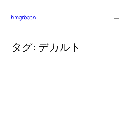
内
容
hmgrbean
を
ス
キ
ッ
タグ:
デカルト
プ