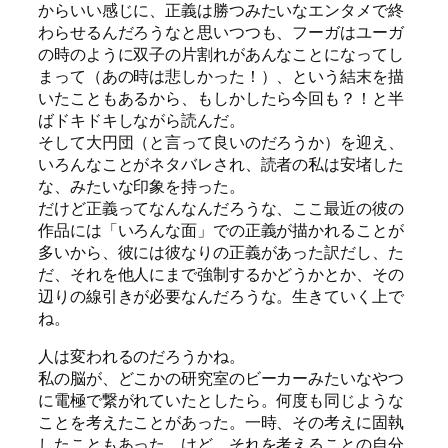
からいい感じに、正義は勝つみたいなエンタメで終
わらせるんだろうなと思いつつも、フーガはユーガ
の時のように双子の片割れがあんなことになってし
まって（あの時は悲しかった！）、という結末を描
いたこともあるから、もしかしたら今回も？！と半
ばドキドキしながら読んだ。
そして大円団（と言って良いのだろうか）を迎え、
いろんなことがネタバレされ、読者の私は安堵した
な、みたいな印象を持った。
だけど正義ってなんなんだろうな、ここ最近の彼の
作品には「いろんな面」での正義が描かれることが
多いから、彼には彼なりの正義があった訳だし、た
だ、それを他人にまで強制するかどうかとか、その
辺りの線引きが必要なんだろうな。生きていく上で
ね。
人は変われるのだろうかね。
私の脳が、どこかの研究室のビーカーみたいなやつ
に電極で繋がれていたとしたら。何度も同じような
ことを考えたことがあった。一時、その考えに固執
したこともあった、けど、それを考えることの自分