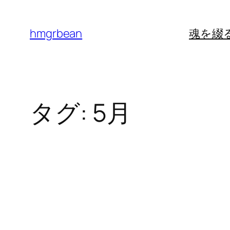
内
容
hmgrbean
魂を綴
を
ス
キ
ッ
タグ:
5月
プ