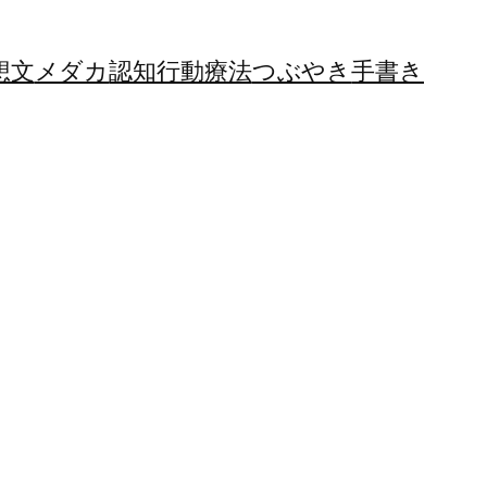
想文
メダカ
認知行動療法
つぶやき
手書き