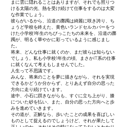
まに雲に隠れることはありますが、それでも照りつ
ける太陽の光、熱を受け続けて仕事をするのは大変
な作業でしょう。
彼らがいるから、沿道の躑躅は綺麗に咲き誇り、ち
ょうど学校を終えた、黄色いランドセルカバーをつ
けた小学校1年生のちびっこたちの未来を、沿道の躑
躅が、明るく華やかに彩っているように感じまし
た。
将来、どんな仕事に就くのか、まだ彼らは知らない
でしょう。私も小学校1年生の頃、まさかIT系の仕事
に就くなんて考えもしませんでした。
人生って不思議です。
みんな、将来のことを夢に描きながら、それを実現
できるかどうか分からず、とりあえず自分の思った
方向に走り続けています。
途中、小石に躓きながらも、すぐに立ち上がり、膝
についた砂を払い、また、自分の思った方向へと歩
みを進めていきます。
その道が、正解なら、歩いたことの成果を喜ばしい
ものとして捉えるのでしょうけど、それが果たして
正しいのか、それはその時になってみないとわかり