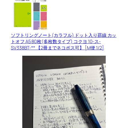
ソフトリングノート(カラフル) ドット入り罫線 カッ
トオフ A5 80枚(多枚数タイプ) コクヨ 10-ス-
SV338BT-** 【2冊までネコポス可】 [M便 1/2]