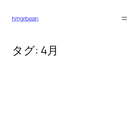
内
容
hmgrbean
を
ス
キ
ッ
タグ:
4月
プ