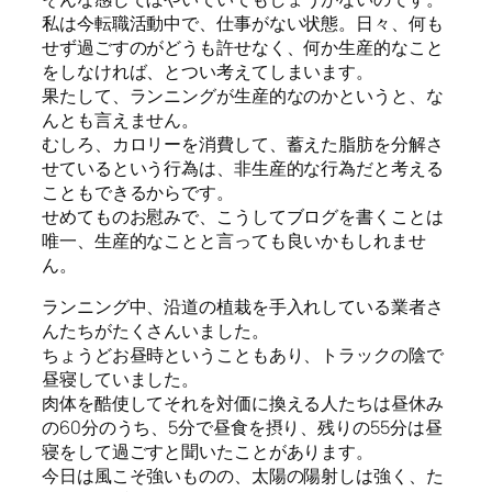
私は今転職活動中で、仕事がない状態。日々、何も
せず過ごすのがどうも許せなく、何か生産的なこと
をしなければ、とつい考えてしまいます。
果たして、ランニングが生産的なのかというと、な
んとも言えません。
むしろ、カロリーを消費して、蓄えた脂肪を分解さ
せているという行為は、非生産的な行為だと考える
こともできるからです。
せめてものお慰みで、こうしてブログを書くことは
唯一、生産的なことと言っても良いかもしれませ
ん。
ランニング中、沿道の植栽を手入れしている業者さ
んたちがたくさんいました。
ちょうどお昼時ということもあり、トラックの陰で
昼寝していました。
肉体を酷使してそれを対価に換える人たちは昼休み
の60分のうち、5分で昼食を摂り、残りの55分は昼
寝をして過ごすと聞いたことがあります。
今日は風こそ強いものの、太陽の陽射しは強く、た