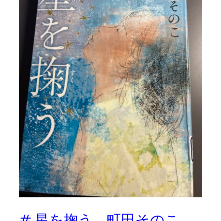
# 星を掬う 町田そのこ