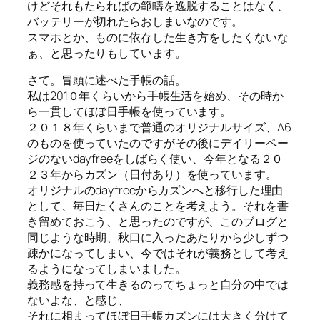
けどそれもたらればの範疇を逸脱することはなく、
バッテリーが切れたらおしまいなのです。
スマホとか、ものに依存した生き方をしたくないな
ぁ、と思ったりもしています。
さて。冒頭に述べた手帳の話。
私は201０年くらいから手帳生活を始め、その時か
ら一貫してほぼ日手帳を使っています。
２０１８年くらいまで普通のオリジナルサイズ、A6
のものを使っていたのですがその後にデイリーペー
ジのないdayfreeをしばらく使い、今年となる２０
２３年からカズン（日付あり）を使っています。
オリジナルのdayfreeからカズンへと移行した理由
として、毎日たくさんのことを考えよう。それを書
き留めておこう、と思ったのですが、このブログと
同じような時期、秋口に入ったあたりから少しずつ
疎かになってしまい、今ではそれが義務として考え
るようになってしまいました。
義務感を持って生きるのってちょっと自分の中では
ないよな、と感じ、
それに相まってほぼ日手帳カズンには大きく分けて