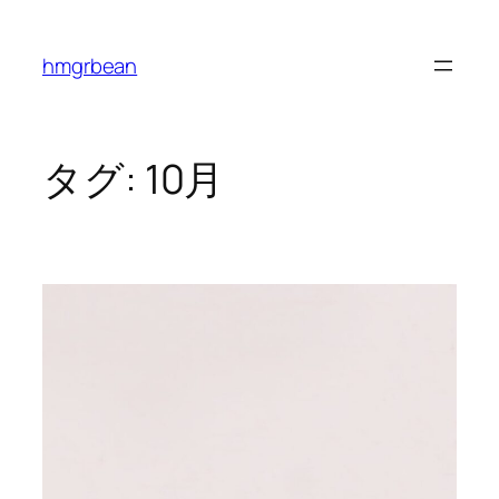
内
容
hmgrbean
を
ス
キ
ッ
タグ:
10月
プ