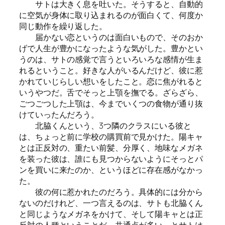
サトは大きく息を吐いた。そうすると、自動的
に空気が身体に取り込まれるのが面白くて、何度か
同じ動作を繰り返した。
届かない恋というのは面白いもので、そのおか
げで人生が豊かになったような気がした。豊かとい
うのは、サトの感覚で言うといろいろな感情が生ま
れるということ。好きな人がいるんだけど、彼に惹
かれていじらしい想いをしたこと。恋に焦がれると
いうやつだ。舌でそっと上顎を撫でる。ざらざら、
ごつごつした上顎は、今までいくつの食物が通り抜
けていったんだろう。
北脇くんという、3つ隣のクラスにいる彼と
は、ちょっと前に学校の購買前で見かけた。陽キャ
とは正反対の、重たい前髪、分厚く、地味なメガネ
を装った彼は、誰にも見つからないようにそっとパ
ンを買いに来たのか、というほどに存在感がなかっ
た。
彼の何に惹かれたのだろう。具体的には分から
ないのだけれど、一つ言えるのは、サトも北脇くん
と同じようなメガネをかけて、そして陽キャとは正
反対の人種ということだ。共通点が多い、とサトは