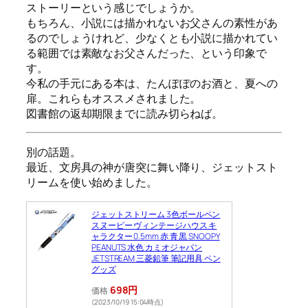
ストーリーという感じでしょうか。
もちろん、小説には描かれないお父さんの素性があ
るのでしょうけれど、少なくとも小説に描かれてい
る範囲では素敵なお父さんだった、という印象で
す。
今私の手元にある本は、たんぽぽのお酒と、夏への
扉。これらもオススメされました。
図書館の返却期限までに読み切らねば。
別の話題。
最近、文房具の神が唐突に舞い降り、ジェットスト
リームを使い始めました。
ジェットストリーム 3色ボールペン
スヌーピー ヴィンテージハウス キ
ャラクター 0.5mm 赤 青 黒 SNOOPY
PEANUTS 水色 カミオジャパン
JETSTREAM 三菱鉛筆 筆記用具 ペン
グッズ
698円
価格:
(2023/10/19 15:04時点)