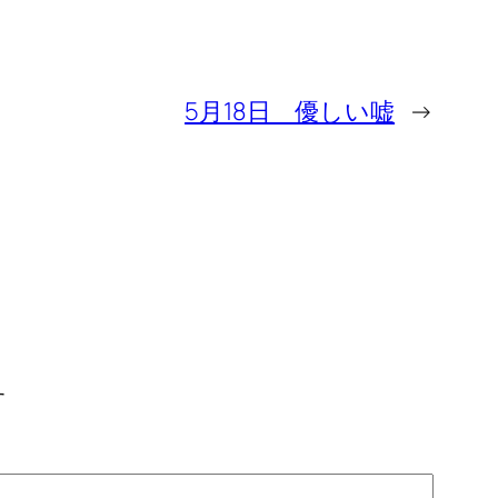
5月18日 優しい嘘
→
す