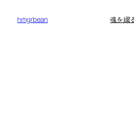
内
容
hmgrbean
魂を綴
を
ス
キ
ッ
プ