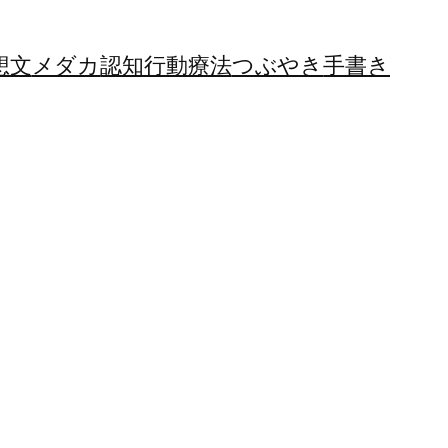
想文
メダカ
認知行動療法
つぶやき
手書き