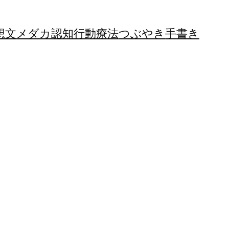
想文
メダカ
認知行動療法
つぶやき
手書き