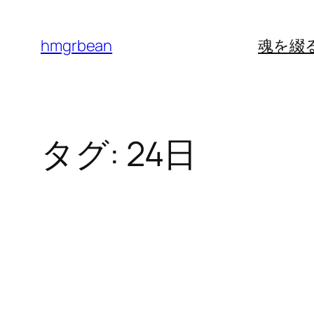
内
容
hmgrbean
魂を綴
を
ス
キ
ッ
タグ:
24日
プ