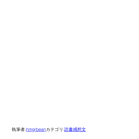
執筆者:
hmgrbean
カテゴリ:
読書感想文