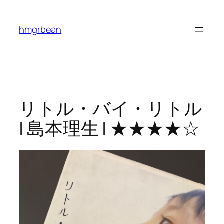
内
容
hmgrbean
を
ス
キ
ッ
プ
リトル・バイ・リトル
| 島本理生 | ★★★★☆