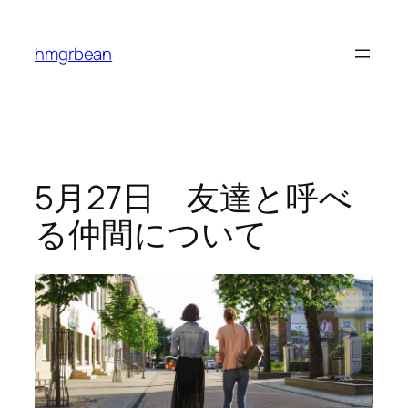
内
容
hmgrbean
を
ス
キ
ッ
プ
5月27日 友達と呼べ
る仲間について