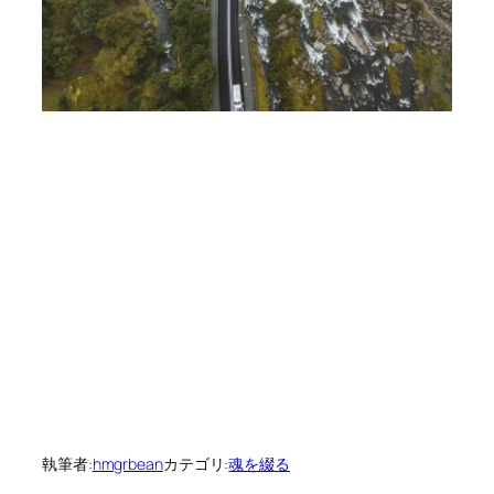
執筆者:
hmgrbean
カテゴリ:
魂を綴る