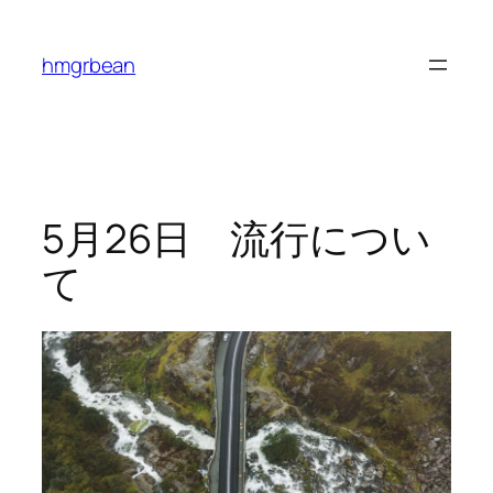
内
容
hmgrbean
を
ス
キ
ッ
プ
5月26日 流行につい
て