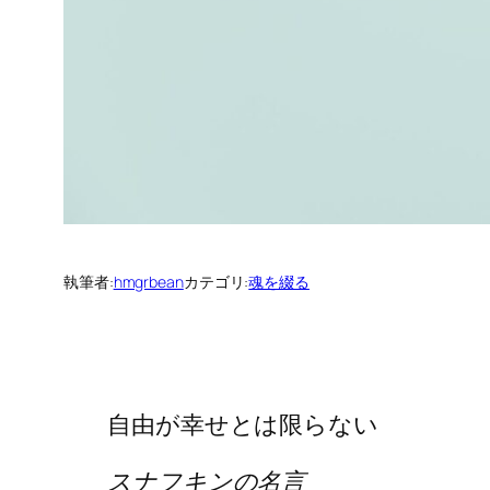
執筆者:
hmgrbean
カテゴリ:
魂を綴る
自由が幸せとは限らない
スナフキンの名言