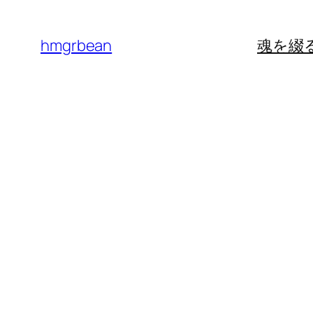
内
容
hmgrbean
魂を綴
を
ス
キ
ッ
プ