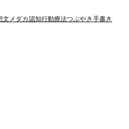
想文
メダカ
認知行動療法
つぶやき
手書き