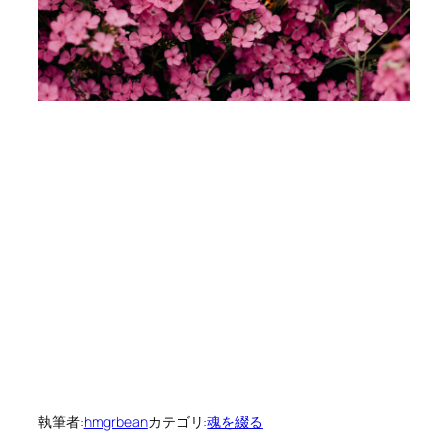
執筆者:
hmgrbean
カテゴリ:
魂を綴る