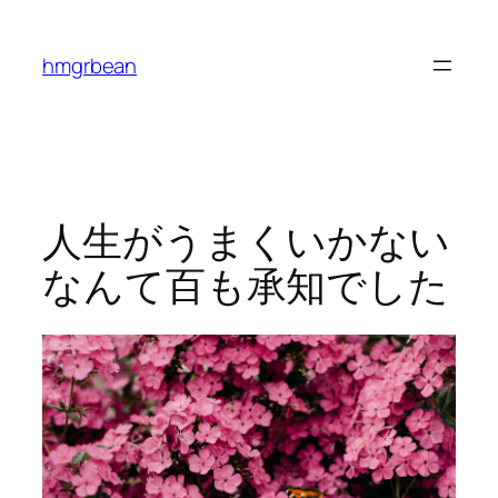
内
容
hmgrbean
を
ス
キ
ッ
プ
人生がうまくいかない
なんて百も承知でした