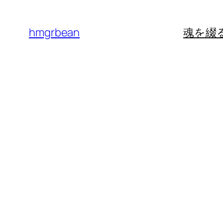
内
容
hmgrbean
魂を綴
を
ス
キ
ッ
プ