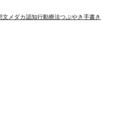
想文
メダカ
認知行動療法
つぶやき
手書き