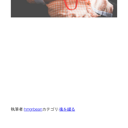
執筆者:
hmgrbean
カテゴリ:
魂を綴る