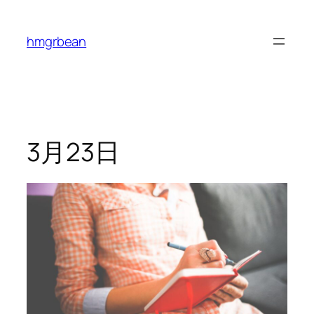
内
容
hmgrbean
を
ス
キ
ッ
プ
3月23日