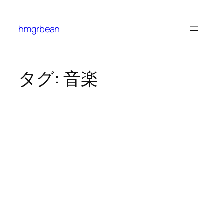
内
容
hmgrbean
を
ス
キ
ッ
タグ:
音楽
プ