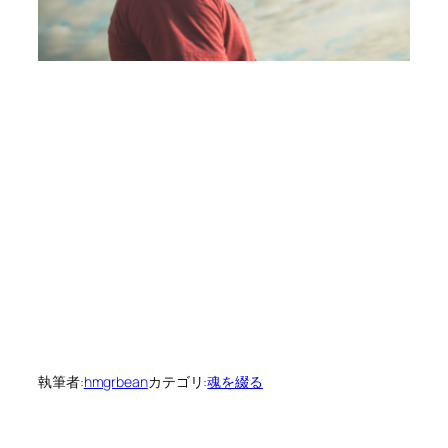
執筆者:
hmgrbean
カテゴリ:
魂を綴る