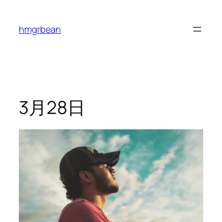
内
容
hmgrbean
を
ス
キ
ッ
プ
3月28日