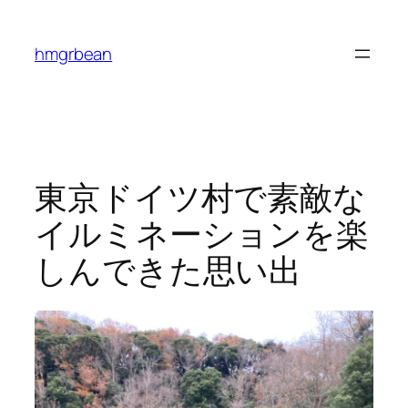
内
容
hmgrbean
を
ス
キ
ッ
プ
東京ドイツ村で素敵な
イルミネーションを楽
しんできた思い出