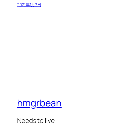
2021年1月7日
hmgrbean
Needs to live