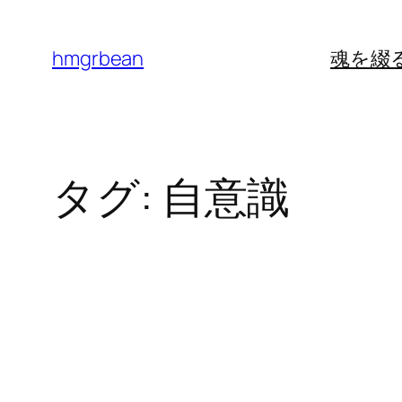
内
容
hmgrbean
魂を綴
を
ス
キ
ッ
タグ:
自意識
プ