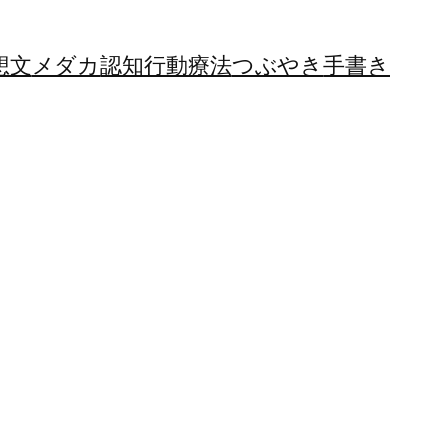
想文
メダカ
認知行動療法
つぶやき
手書き