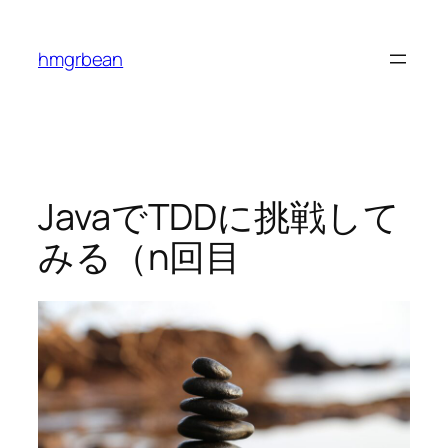
内
容
hmgrbean
を
ス
キ
ッ
プ
JavaでTDDに挑戦して
みる（n回目