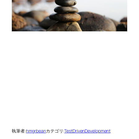
執筆者:
hmgrbean
カテゴリ:
TestDrivenDevelopment