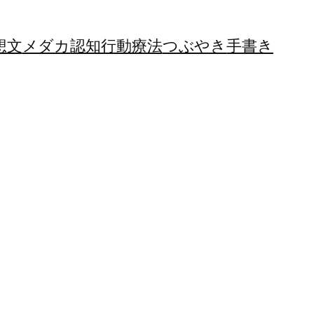
想文
メダカ
認知行動療法
つぶやき
手書き