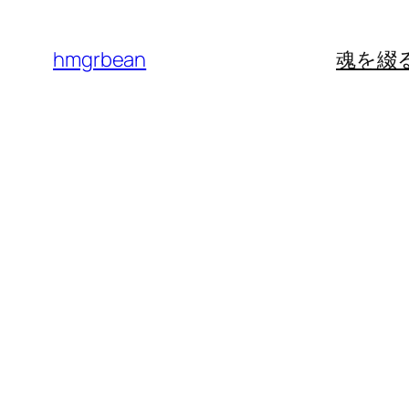
内
容
hmgrbean
魂を綴
を
ス
キ
ッ
プ